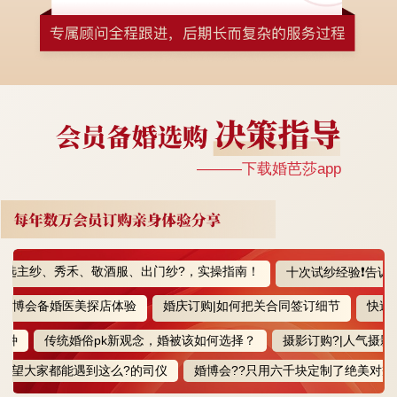
———下载婚芭莎app
主纱、秀禾、敬酒服、出门纱?，实操指南！
十次试纱经验❗️告诉你和
会备婚医美探店体验
婚庆订购|如何把关合同签订细节
快速敲定
传统婚俗pk新观念，婚被该如何选择？
摄影订购?|人气摄影商家
大家都能遇到这么?的司仪
婚博会??只用六千块定制了绝美对戒