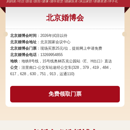
妈妈装 /司仪 /跟妆 /跟拍 /摄像 /婚车租赁 /婚嫁医美 /床品家纺 /喜糖喜酒 /伴手礼
北京婚博会
北京婚博会时间
：2026年拭目以待
北京婚博会地址
：北京国家会议中心
北京婚博会门票
：现场买票25元/位，提前网上申请免费
北京婚博会电话
：13269954855
地铁
：地铁8号线，15号线奥林匹克公园站《E、H出口》直达
公交
：洼里南口-公交车站途经公交车(328，379，419，484，
617，628，630，751，913，运通110)
免费领取门票