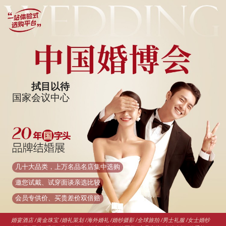
拭目以待
国家会议中心
几十大品类，上万名品名店集中选购
邀您试戴、试穿面谈亲选比较
会员专供价、买贵差价双倍赔
婚宴酒店 /黄金珠宝 /婚礼策划 /海外婚礼 /婚纱摄影 /全球旅拍 /男士礼服 /女士婚纱